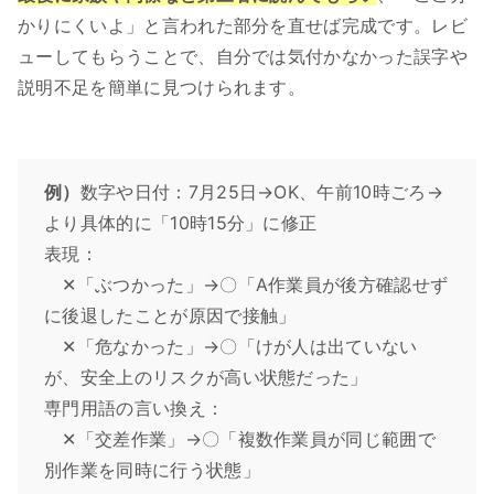
かりにくいよ」と言われた部分を直せば完成です。レビ
ューしてもらうことで、自分では気付かなかった誤字や
説明不足を簡単に見つけられます。
例）
数字や日付：7月25日→OK、午前10時ごろ→
より具体的に「10時15分」に修正
表現：
✕「ぶつかった」→〇「A作業員が後方確認せず
に後退したことが原因で接触」
✕「危なかった」→〇「けが人は出ていない
が、安全上のリスクが高い状態だった」
専門用語の言い換え：
✕「交差作業」→〇「複数作業員が同じ範囲で
別作業を同時に行う状態」