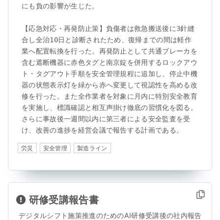
にも負の影響が生じた。

【応急対応・再発防止策】負傷者は救急搬送後に3針縫
合し全治10日と診断されたため、復帰までの間は軽作
業へ配置転換を行った。再発防止として共通ブレーカを
含む遮断機器に赤色タグと南京錠を併用するロックアウ
ト・タグアウト手順を安全管理規程に追加し、停止中機
器の状態表示灯を緑から赤へ変更して視認性を高める改
修を行った。また全作業者を対象に月内に特別安全教育
を実施し、標識確認と相互声掛け徹底の習慣化を図る。
さらに事故後一週間以内に第三者による安全監査を受
け、改善の進捗を経営会議で報告する計画である。
労災
安全管理
製造ライン
研修受講報告書
デジタルシフト施策推進のためのAI研修受講後の社内報告