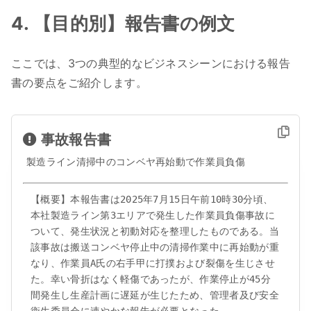
4. 【目的別】報告書の例文
ここでは、3つの典型的なビジネスシーンにおける報告
書の要点をご紹介します。
事故報告書
製造ライン清掃中のコンベヤ再始動で作業員負傷
【概要】本報告書は2025年7月15日午前10時30分頃、
本社製造ライン第3エリアで発生した作業員負傷事故に
ついて、発生状況と初動対応を整理したものである。当
該事故は搬送コンベヤ停止中の清掃作業中に再始動が重
なり、作業員A氏の右手甲に打撲および裂傷を生じさせ
た。幸い骨折はなく軽傷であったが、作業停止が45分
間発生し生産計画に遅延が生じたため、管理者及び安全
衛生委員会に速やかな報告が必要となった。
