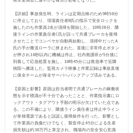
【詳細】事故発生時、ラインは定期点検のため9時50分
に停止しており、現場責任者B氏の指示で安全ロックを
施したのち作業員2名が清掃を開始した。10時28分、隣
接ラインの作業責任者C氏が誤って共通ブレーカを復帰
させたことでコンベヤが自動再始動し、清掃中だったA
氏の手が搬送ローラに挟まれた。直後に非常停止ボタン
が押され10秒以内に機械は停止、社内救護班が5分後に
到着して応急処置を施し、10時45分には救急車で近隣
病院へ搬送した。監視カメラ映像と作業記録は事故直後
に保全チームが保全サーバへバックアップ済みである。

【原因と影響】原因は担当者間で共通ブレーカの稼働状
態を示す標識が不十分であったことと、作業指示書にロ
ックアウト・タグアウト手順の明示が欠けていた点であ
る。この不備により、隣接ライン責任者は停止中ライン
が単独電源であると誤認し復帰操作を行った。影響とし
て作業員の負傷だけでなく、製造停止45分による生産
損失額は約30万円と算定され、職場内の安全安心意識