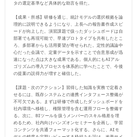
タの選定基準など具体的な助言を得た。

【成果・所感】研修を通じ、統計モデルの選択根拠を論
理的に説明できるようになり、上長への報告書作成スピ
ードが向上した。演習課題で扱ったダッシュボードは自
部署でも再現可能で、早速プロトタイプを共有したとこ
ろ、多部署からも活用要望が寄せられた。定性的議論中
心だった会議で、定量データを示すことで合意形成が迅
速になった点は大きな成果である。個人的にもAIアル
ゴリズムの導入プロセスを体系的に学べたことで、今後
の提案の説得力が増すと確信した。

【課題・次のアクション】習得した知識を実務で定着さ
せるには、既存システムとの連携インタフェース整備が
不可欠である。まずは研修で作成したダッシュボードを
社内環境へ移植し、権限管理を含む運用フローを整備す
る。次に、BIツールを扱うメンバーのスキル格差を埋
めるため、社内向けハンズオンセミナーを企画し、学習
コンテンツを共通フォーマット化する。さらに、AIモ
デルの精度を定期レビューする枠組みを設け、改善サイ