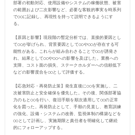
部署の初動対応、使用設備やシステムの稼働状態、被害
の範囲および二次影響など、必要な客観的事実を時系列
で○○に記録し、再現性を持って説明できるようにす
る。

【原因と影響】現段階の暫定分析では、直接的要因とし
て○○が挙げられ、背景要因として○○や○○が存在する可
能性がある。これらが組み合わさることで○○が誘発さ
れ、結果として○○や○○への影響を及ぼした。業務への
支障、コスト面の損失、ステークホルダーへの信頼低下
などの影響度合を○○として評価する。

【応急対応・再発防止策】発生直後に○○を実施し、二
次被害防止と安全確保を優先した。その後、関係部署協
力のもと○○を行い、復旧手順を順次適用して○○の正常
化を図った。再発防止として、手順の見直し、教育訓練
の強化、設備・システムの改善、監視体制の構築などを
○○として計画し、実施期限と責任者を明確化して継続
的にフォローアップする。