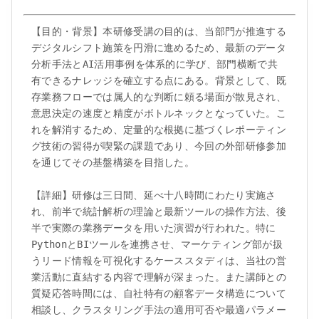
【目的・背景】本研修受講の目的は、当部門が推進する
デジタルシフト施策を円滑に進めるため、最新のデータ
分析手法とAI活用事例を体系的に学び、部門横断で共
有できるナレッジを確立する点にある。背景として、既
存業務フローでは属人的な判断に頼る場面が散見され、
意思決定の速度と精度がボトルネックとなっていた。こ
れを解消するため、定量的な根拠に基づくレポーティン
グ技術の習得が喫緊の課題であり、今回の外部研修参加
を通じてその基盤構築を目指した。

【詳細】研修は三日間、延べ十八時間にわたり実施さ
れ、前半で統計解析の理論と最新ツールの操作方法、後
半で実際の業務データを用いた演習が行われた。特に
PythonとBIツールを連携させ、マーケティング部が扱
うリード情報を可視化するケーススタディは、当社の営
業活動に直結する内容で理解が深まった。また講師との
質疑応答時間には、自社特有の顧客データ構造について
相談し、クラスタリング手法の適用可否や最適パラメー