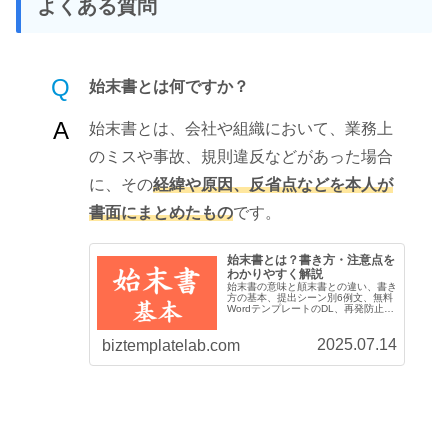
よくある質問
Q
始末書とは何ですか？
A
始末書とは、会社や組織において、業務上
のミスや事故、規則違反などがあった場合
に、その
経緯や原因、反省点などを本人が
書面にまとめたもの
です。
始末書とは？書き方・注意点を
わかりやすく解説
始末書の意味と顛末書との違い、書き
方の基本、提出シーン別6例文、無料
WordテンプレートのDL、再発防止策
まで初心者にもわかりやすく解説。
2025.07.14
biztemplatelab.com