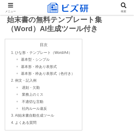
メニュー
検索
始末書の無料テンプレート集
（Word）AI生成ツール付き
目次
ひな形・テンプレート（Word/A4）
基本型・シンプル
基本形・枠あり表形式
基本形・枠あり表形式（色付き）
例文・記入例
遅刻・欠勤
業務上のミス
不適切な言動
社内ルール違反
AI始末書自動生成ツール
よくある質問