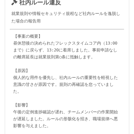
社内ルール違反
就業規則や情報セキュリティ規程など社内ルールを逸脱し
た場合の報告用
【事案の概要】

昼休憩後の決められたフレックスタイムコア内（13:00
まで）に戻らず、13:20に着席しました。事前申請なし
の離席延長は就業規則第○条に抵触します。

【原因】

個人的な用件を優先し、社内ルールの重要性を軽視した
意識の甘さが原因です。規則の再確認を怠っていまし
た。

【影響】

午後の定例進捗確認が遅れ、チームメンバーの作業開始
が遅延しました。ルールの形骸化を招き、職場規律へ悪
影響を与えました。
