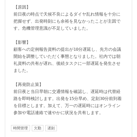
【原因】

前日夜の時点で天候不良によるダイヤ乱れ情報を十分に
把握せず、出発時刻にも余裕を見なかったことが主因で
す。危機管理意識が不足していました。

【影響】

顧客への定例報告資料の提出が10分遅延し、先方の会議
開始を調整していただく事態となりました。社内では朝
礼資料の共有が遅れ、後続タスクに一部遅延を発生させ
ました。

【再発防止策】

前日夜と当日早朝に交通情報を確認し、遅延時は代替経
路を即時検討します。出発を15分早め、定刻30分前到着
を目標とします。加えて、万一の遅延時にはオンライン
参加や電話連絡で速やかに状況を共有します。
時間管理
欠勤
遅刻