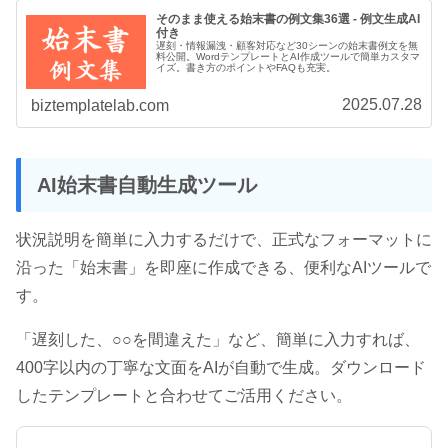
そのまま使える始末書の例文集36選 - 例文生成AI
付き
遅刻・情報漏洩・顧客対応など30シーンの始末書例文を無
料公開。WordテンプレートとAI作成ツールで簡単カスタマ
イズ。書き方のポイントやFAQも充実。
2025.07.28
biztemplatelab.com
AI始末書自動生成ツール
状況説明を簡単に入力するだけで、正式なフォーマットに
沿った「始末書」を即座に作成できる、便利なAIツールで
す。
「遅刻した、○○を間違えた」など、簡単に入力すれば、
400字以内の丁寧な文面をAIが自動で生成。ダウンロード
したテンプレートと合わせてご活用ください。