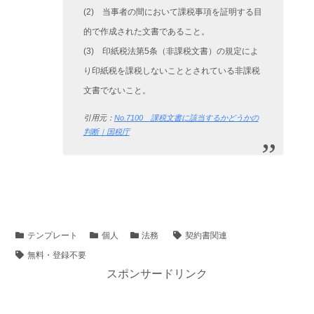
(2) 当事者の間において課税事項を証明する目
的で作成された文書であること。
(3) 印紙税法第5条（非課税文書）の規定によ
り印紙税を課税しないこととされている非課税
文書でないこと。
引用元：
No.7100 課税文書に該当するかどうかの
判断｜国税庁
テンプレート
個人
法務
契約書関連
無料・登録不要
スポンサードリンク