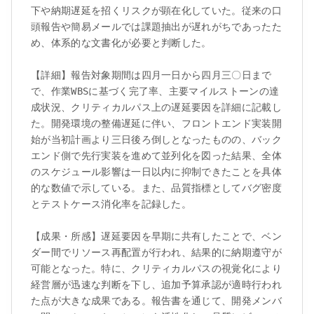
下や納期遅延を招くリスクが顕在化していた。従来の口
頭報告や簡易メールでは課題抽出が遅れがちであったた
め、体系的な文書化が必要と判断した。

【詳細】報告対象期間は四月一日から四月三〇日まで
で、作業WBSに基づく完了率、主要マイルストーンの達
成状況、クリティカルパス上の遅延要因を詳細に記載し
た。開発環境の整備遅延に伴い、フロントエンド実装開
始が当初計画より三日後ろ倒しとなったものの、バック
エンド側で先行実装を進めて並列化を図った結果、全体
のスケジュール影響は一日以内に抑制できたことを具体
的な数値で示している。また、品質指標としてバグ密度
とテストケース消化率を記録した。

【成果・所感】遅延要因を早期に共有したことで、ベン
ダー間でリソース再配置が行われ、結果的に納期遵守が
可能となった。特に、クリティカルパスの視覚化により
経営層が迅速な判断を下し、追加予算承認が適時行われ
た点が大きな成果である。報告書を通じて、開発メンバ