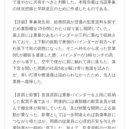
て速やかに共有すべきと判断した。本報告書は当該事象
の状況把握と早期是正のために作成したものである。

【詳細】事象発生前、総務部員が翌週の監査資料を探す
ため書類棚を15分間にわたり繰り返し開閉していた。
最上段には重量のあるバインダーが三列に重ねて収納さ
れており、上下動の振動で奥側のバインダーが前方へず
れ落下寸前の状態になった。そこへ外出から戻った営業
D氏が棚前を通過した際、バインダーが180センチの高
さから落下し、空中で僅かに肩に触れて床に落ちた。落
下音を聞いた周囲の社員5名が駆け寄り救護を試みた
が、幸い打撲や擦過傷は認められなかったため、当人は
業務へ復帰した。

【原因と影響】直接原因は重量バインダーを上段に収納
した配置不備であり、間接的には書類棚の耐震金具が緩
んで棚全体が前傾していた点、及び頻繁な開閉による振
動が重なった。影響としては一歩間違えれば負傷事故に
つながり得たほか、周囲の従業員に心理的不安を与え作
業効率が一時的に低下した。加えて、監査資料の一部が