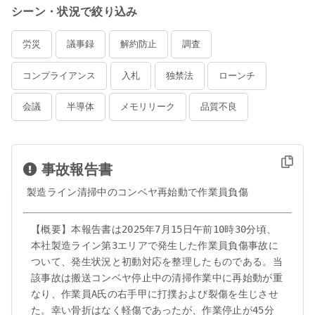
シーン・状況で絞り込み
労災
議事録
解約防止
調査
コンプライアンス
入札
独禁法
ローンチ
会議
半導体
メモリリーク
品質不良
設備故障
月次
経営
財務
ESG
企画
事故報告書
SaaS
システム障害
安全管理
KPI
製造ライン清掃中のコンベヤ再始動で作業員負傷
製造ライン
AI
データ分析
研修
【概要】本報告書は2025年7月15日午前10時30分頃、
ヒヤリハット
安全衛生
書庫
リモート
本社製造ライン第3エリアで発生した作業員負傷事故に
ついて、発生状況と初動対応を整理したものである。当
SLA
日報
クレーム
初期不良
顧客対応
該事故は搬送コンベヤ停止中の清掃作業中に再始動が重
なり、作業員A氏の右手甲に打撲および裂傷を生じさせ
EC
プロジェクト
進捗
提案
た。幸い骨折はなく軽傷であったが、作業停止が45分