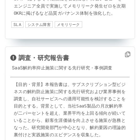
エンジニア全員で実施してメモリリーク発生ゼロを次期
OKRに掲げるなど品質ガバナンス体制を強化した。
SLA
システム障害
メモリリーク
調査・研究報告書
SaaS解約率抑止施策に関する先行研究・事例調査
【目的・背景】本報告書は、サブスクリプション型ビジ
ネスの解約防止施策に関する先行研究および業界事例を
調査し、自社サービスへの適用可能性を検討することを
目的とする。背景として、当社SaaS製品の月次解約率
が二パーセントを超え、業界平均を上回る傾向が続いて
いることから、顧客生涯価値を向上させる施策が急務と
なった。研究開発部門が中心となり、解約要因の理論的
裏付けと実践施策のエビデンスを収集した。
