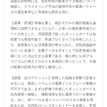
質疑応答時間には、自社特有の顧客データ構造について
相談し、クラスタリング手法の適用可否や最適パラメー
タの選定基準など具体的な助言を得た。

【成果・所感】研修を通じ、統計モデルの選択根拠を論
理的に説明できるようになり、上長への報告書作成スピ
ードが向上した。演習課題で扱ったダッシュボードは自
部署でも再現可能で、早速プロトタイプを共有したとこ
ろ、多部署からも活用要望が寄せられた。定性的議論中
心だった会議で、定量データを示すことで合意形成が迅
速になった点は大きな成果である。個人的にもAIアル
ゴリズムの導入プロセスを体系的に学べたことで、今後
の提案の説得力が増すと確信した。

【課題・次のアクション】習得した知識を実務で定着さ
せるには、既存システムとの連携インタフェース整備が
不可欠である。まずは研修で作成したダッシュボードを
社内環境へ移植し、権限管理を含む運用フローを整備す
る。次に、BIツールを扱うメンバーのスキル格差を埋
めるため、社内向けハンズオンセミナーを企画し、学習