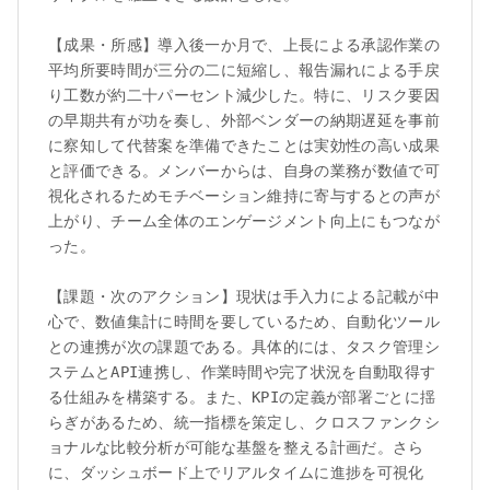
【成果・所感】導入後一か月で、上長による承認作業の
平均所要時間が三分の二に短縮し、報告漏れによる手戻
り工数が約二十パーセント減少した。特に、リスク要因
の早期共有が功を奏し、外部ベンダーの納期遅延を事前
に察知して代替案を準備できたことは実効性の高い成果
と評価できる。メンバーからは、自身の業務が数値で可
視化されるためモチベーション維持に寄与するとの声が
上がり、チーム全体のエンゲージメント向上にもつなが
った。

【課題・次のアクション】現状は手入力による記載が中
心で、数値集計に時間を要しているため、自動化ツール
との連携が次の課題である。具体的には、タスク管理シ
ステムとAPI連携し、作業時間や完了状況を自動取得す
る仕組みを構築する。また、KPIの定義が部署ごとに揺
らぎがあるため、統一指標を策定し、クロスファンクシ
ョナルな比較分析が可能な基盤を整える計画だ。さら
に、ダッシュボード上でリアルタイムに進捗を可視化