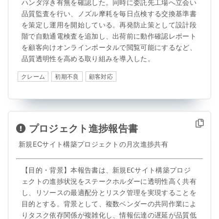
ハンダ浮き有無を確認した。同時に委託先工場へ立会い
品質監査を行い、ノズル摩耗を毎日点検する交換基準書
を策定し運用を開始している。再発防止策として設計段
階で自動通電検査を追加し、出荷前に動作確認レポート
を顧客向けオンラインポータルで閲覧可能にするなど、
品質透明性を高める取り組みを導入した。
クレーム
初期不良
顧客対応
プロジェクト進捗報告書
新規ECサイト構築プロジェクトの月次進捗共有
【目的・背景】本報告書は、新規ECサイト構築プロジ
ェクトの進捗状況をステークホルダーに透明性高く共有
し、リソースの最適配分とリスク管理を実現することを
目的とする。背景として、複数ベンダーの共同作業によ
りタスク依存関係が複雑化し、情報伝達の遅延が品質低