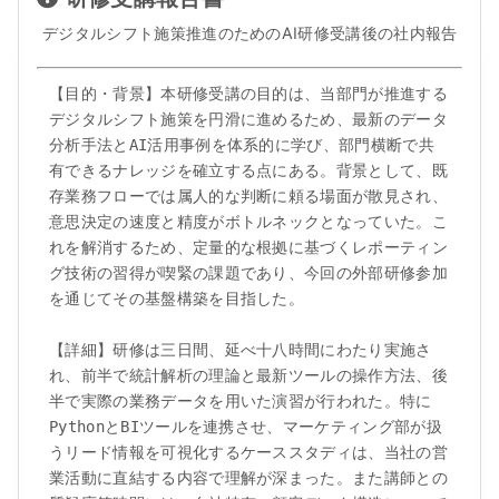
デジタルシフト施策推進のためのAI研修受講後の社内報告
【目的・背景】本研修受講の目的は、当部門が推進する
デジタルシフト施策を円滑に進めるため、最新のデータ
分析手法とAI活用事例を体系的に学び、部門横断で共
有できるナレッジを確立する点にある。背景として、既
存業務フローでは属人的な判断に頼る場面が散見され、
意思決定の速度と精度がボトルネックとなっていた。こ
れを解消するため、定量的な根拠に基づくレポーティン
グ技術の習得が喫緊の課題であり、今回の外部研修参加
を通じてその基盤構築を目指した。

【詳細】研修は三日間、延べ十八時間にわたり実施さ
れ、前半で統計解析の理論と最新ツールの操作方法、後
半で実際の業務データを用いた演習が行われた。特に
PythonとBIツールを連携させ、マーケティング部が扱
うリード情報を可視化するケーススタディは、当社の営
業活動に直結する内容で理解が深まった。また講師との