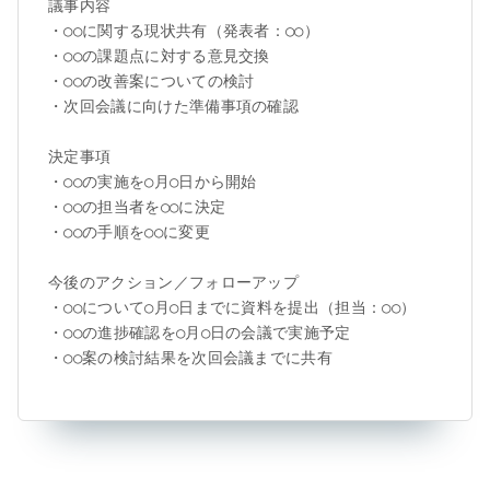
議事内容

・○○に関する現状共有（発表者：○○）

・○○の課題点に対する意見交換

・○○の改善案についての検討

・次回会議に向けた準備事項の確認

決定事項

・○○の実施を○月○日から開始

・○○の担当者を○○に決定

・○○の手順を○○に変更

今後のアクション／フォローアップ

・○○について○月○日までに資料を提出（担当：○○）

・○○の進捗確認を○月○日の会議で実施予定

・○○案の検討結果を次回会議までに共有