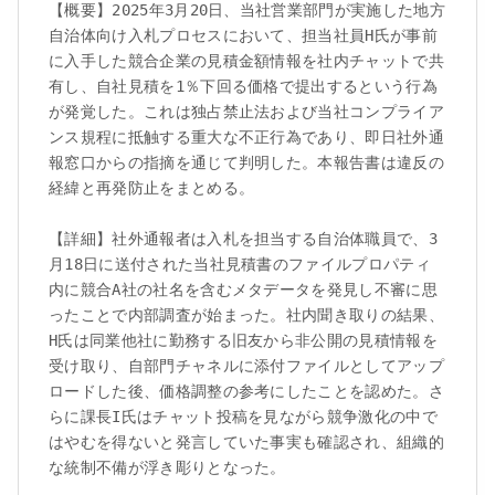
【概要】2025年3月20日、当社営業部門が実施した地方
自治体向け入札プロセスにおいて、担当社員H氏が事前
に入手した競合企業の見積金額情報を社内チャットで共
有し、自社見積を1％下回る価格で提出するという行為
が発覚した。これは独占禁止法および当社コンプライア
ンス規程に抵触する重大な不正行為であり、即日社外通
報窓口からの指摘を通じて判明した。本報告書は違反の
経緯と再発防止をまとめる。

【詳細】社外通報者は入札を担当する自治体職員で、3
月18日に送付された当社見積書のファイルプロパティ
内に競合A社の社名を含むメタデータを発見し不審に思
ったことで内部調査が始まった。社内聞き取りの結果、
H氏は同業他社に勤務する旧友から非公開の見積情報を
受け取り、自部門チャネルに添付ファイルとしてアップ
ロードした後、価格調整の参考にしたことを認めた。さ
らに課長I氏はチャット投稿を見ながら競争激化の中で
はやむを得ないと発言していた事実も確認され、組織的
な統制不備が浮き彫りとなった。
