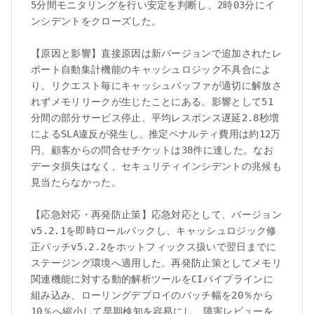
5分間モニタリングを行い安定を判断し、2時03分にイ
ンシデントをクローズした。

【原因と影響】直接原因は新バージョンで追加されたレ
ポート自動集計機能のキャッシュロジック不具合によ
り、リクエスト毎にキャッシュバッファが適切に解放さ
れずメモリリークが生じたことにある。影響として51
分間の部分サービス停止、平均レスポンス遅延2.8秒増
によるSLA違反が発生し、推定ペナルティ費用は約12万
円、顧客からの問合せチケットは38件に達した。なお
データ損失はなく、セキュリティインシデントの兆候も
見当たらなかった。

【応急対応・再発防止策】応急対応として、バージョン
v5.2.1を即時ロールバックし、キャッシュロジック修
正パッチv5.2.2をホットフィックス扱いで翌日までに
ステージング環境へ適用した。再発防止策としてメモリ
関連機能に対する動的解析ツールをCIパイプラインに
組み込み、ローリングデプロイのバッチ幅を20％から
10％へ縮小して早期検知を容易にし、障害レビューを