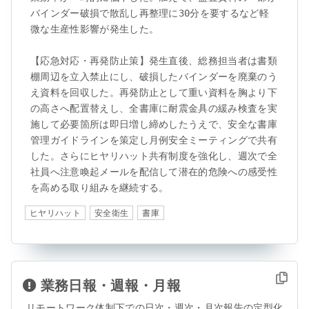
バインダー破損で散乱し再整理に30分を要するなど軽
微な生産性影響が発生した。

【応急対応・再発防止策】発生直後、総務担当者は書類
棚周辺を立入禁止にし、破損したバインダーを廃棄のう
え資料を回収した。再発防止として重い資料を胸より下
の高さへ配置替えし、全書庫に耐震金具の緩み検査を実
施して必要箇所は即日増し締めしたうえで、安全な書庫
管理ガイドラインを策定し月例安全ミーティングで共有
した。さらにヒヤリハット共有制度を強化し、週次で全
社員へ注意喚起メールを配信して潜在的危険への感受性
を高める取り組みを継続する。
ヒヤリハット
安全衛生
書庫
業務日報・週報・月報
リモートワーク体制下での日次・週次・月次報告の定型化