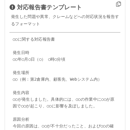
対応報告書テンプレート
発生した問題や異常、クレームなどへの対応状況を報告す
るフォーマット
○○に関する対応報告書

発生日時

○○年○月○日（○） ○時○分頃

発生場所

○○（例：第2倉庫内、顧客先、Webシステム内）

発生内容

○○が発生しました。具体的には、○○の作業中に○○が原
因で○○が起こり、○○に影響を及ぼしました。

原因分析

今回の原因は、○○が不十分だったこと、および○○の確