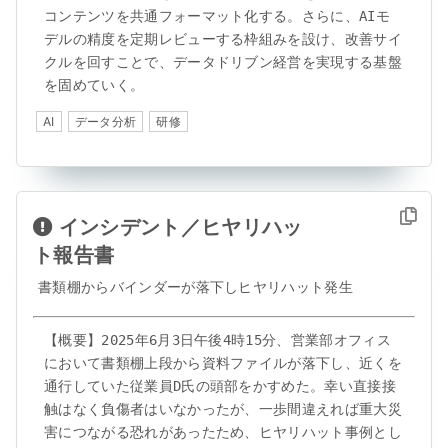
コンテンツを共通フォーマット化する。さらに、AIモ
デルの精度を定期レビューする枠組みを設け、改善サイ
クルを回すことで、データドリブン経営を実現する基盤
を固めていく。
AI
データ分析
研修
インシデント／ヒヤリハッ
ト報告書
書類棚からバインダーが落下しヒヤリハット発生
【概要】2025年6月3日午後4時15分、営業部オフィス
において書類棚上段から資料ファイルが落下し、近くを
通行していた従業員D氏の頭部をかすめた。幸い直接接
触はなく負傷者はいなかったが、一歩間違えれば重大災
害につながる恐れがあったため、ヒヤリハット事例とし