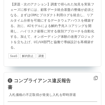
【課題・次のアクション】調査で得られた知見を実装フ
ェーズに移すには、顧客データ統合基盤の整備が必須と
なる。まずはCRMとプロダクト利用ログを統合し、リア
ルタイム分析を可能にするデータウェアハウスを構築す
る。次に、AIモデルによる解約予兆スコアリングを開
発し、ハイリスク顧客に対する個別アプローチを自動化
する。加えて、オンボーディング体験の改善プロジェク
トを立ち上げ、UI/UX部門と協働で導線設計を再構築す
る。
SaaS
解約防止
調査
コンプライアンス違反報告
書
入札価格の不正取得が発覚し入札を即時辞退