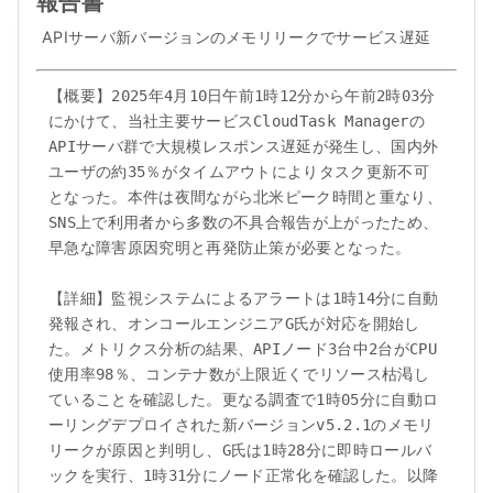
報告書
APIサーバ新バージョンのメモリリークでサービス遅延
【概要】2025年4月10日午前1時12分から午前2時03分
にかけて、当社主要サービスCloudTask Managerの
APIサーバ群で大規模レスポンス遅延が発生し、国内外
ユーザの約35％がタイムアウトによりタスク更新不可
となった。本件は夜間ながら北米ピーク時間と重なり、
SNS上で利用者から多数の不具合報告が上がったため、
早急な障害原因究明と再発防止策が必要となった。

【詳細】監視システムによるアラートは1時14分に自動
発報され、オンコールエンジニアG氏が対応を開始し
た。メトリクス分析の結果、APIノード3台中2台がCPU
使用率98％、コンテナ数が上限近くでリソース枯渇し
ていることを確認した。更なる調査で1時05分に自動ロ
ーリングデプロイされた新バージョンv5.2.1のメモリ
リークが原因と判明し、G氏は1時28分に即時ロールバ
ックを実行、1時31分にノード正常化を確認した。以降