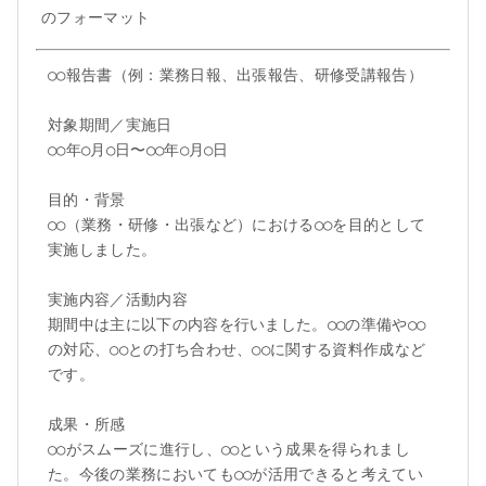
のフォーマット
○○報告書（例：業務日報、出張報告、研修受講報告）

対象期間／実施日

○○年○月○日〜○○年○月○日

目的・背景

○○（業務・研修・出張など）における○○を目的として
実施しました。

実施内容／活動内容

期間中は主に以下の内容を行いました。○○の準備や○○
の対応、○○との打ち合わせ、○○に関する資料作成など
です。

成果・所感

○○がスムーズに進行し、○○という成果を得られまし
た。今後の業務においても○○が活用できると考えてい