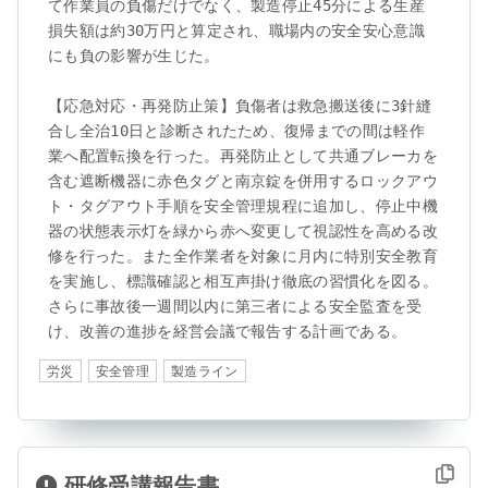
て作業員の負傷だけでなく、製造停止45分による生産
損失額は約30万円と算定され、職場内の安全安心意識
にも負の影響が生じた。

【応急対応・再発防止策】負傷者は救急搬送後に3針縫
合し全治10日と診断されたため、復帰までの間は軽作
業へ配置転換を行った。再発防止として共通ブレーカを
含む遮断機器に赤色タグと南京錠を併用するロックアウ
ト・タグアウト手順を安全管理規程に追加し、停止中機
器の状態表示灯を緑から赤へ変更して視認性を高める改
修を行った。また全作業者を対象に月内に特別安全教育
を実施し、標識確認と相互声掛け徹底の習慣化を図る。
さらに事故後一週間以内に第三者による安全監査を受
け、改善の進捗を経営会議で報告する計画である。
労災
安全管理
製造ライン
研修受講報告書