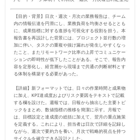
【目的・背景】日次・週次・月次の業務報告は、チーム
内の情報伝達を円滑にし、業務負荷を均衡させるととも
に、成果指標に対する進捗を可視化する役割を担う。本
報告書を再設計した背景には、プロジェクト並行数の増
加に伴い、タスクの重複や抜け漏れが発生しやすくなっ
たこと、またリモートワーク比率の上昇でコミュニケー
ションの即時性が低下したことがある。そこで、報告内
容を定形化し、経営層から現場まで共通の判断材料とす
る体制を構築する必要があった。

【詳細】新フォーマットでは、日々の作業時間と成果物
に加え、KPI達成度およびリスク要因をテキストで記載
する欄を設けた。週報では、日報から抽出した主要トピ
ックをまとめ、数値指標の推移を簡潔に示す。月報で
は、目標設定と達成度の総括に加えて、翌月の重点施策
を定義する。これにより、担当者は日次で詳細を記録し
ながら、週次で要約力を養い、月次で戦略的視点を持つ
サイクルを確立できる設計とした。
