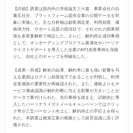
【詳細】調査は国内外の学術論文三十篇、事業会社の白
書五社分、プラットフォーム提供企業の公開データを対
象に実施した。主な分析軸は顧客満足度、利用頻度、価
格弾力性、サポート品質の四項目で、それぞれの因果関
係を多変量解析で検証した。さらに、解約抑止成功事例
として、オンボーディングプログラム最適化やパーソナ
ライズドサポートを導入した企業のKPI改善事例を深掘
りし、自社とのギャップを明確化した。

【成果・所感】解析の結果、解約率に最も強い影響を与
える要因はログイン頻度低下であることが判明し、利用
促進施策の重要性が再確認された。また、価格よりもサ
ービス価値認識が解約判断に与える影響が大きいことが
データで裏付けられた。先行事例を踏まえ、試験的に導
入したパーソナライズドメールキャンペーンではクリッ
ク率が三五パーセント向上し、解約抑止の手応えを得ら
れた。本調査は施策立案の根拠として経営会議に高く評
価された。
