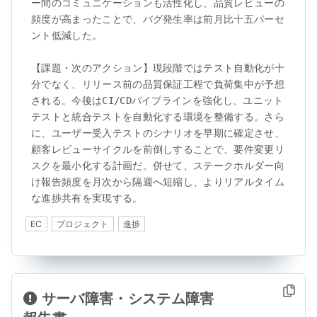
ー間のコミュニケーションも活性化し、品質レビューの
頻度が高まったことで、バグ発生率は前月比十五パーセ
ント低減した。

【課題・次のアクション】現段階ではテスト自動化が十
分でなく、リリース前の品質保証工程で負荷集中が予想
される。今後はCI/CDパイプラインを強化し、ユニット
テストと統合テストを自動化する環境を整備する。さら
に、ユーザー受入テストのシナリオを早期に確定させ、
顧客レビューサイクルを前倒しすることで、要件変更リ
スクを最小化する計画だ。併せて、ステークホルダー向
け報告頻度を月次から隔週へ短縮し、よりリアルタイム
な進捗共有を実現する。
EC
プロジェクト
進捗
サーバ障害・システム障害