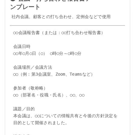
ンプレート
社内会議、顧客との打ち合わせ、定例会などで使用
○○会議報告書（または：○○打ち合わせ報告書）

会議日時

○○年○月○日（○） ○時○分～○時○分

会議場所／会議方法

○○（例：第3会議室、Zoom、Teamsなど）

参加者（敬称略）

○○（部署名・役職・氏名）、○○、○○

議題／目的

本会議は、○○についての情報共有と今後の方針決定を
目的として開催されました。
