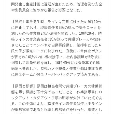
間発生し生産計画に遅延が生じたため、管理者及び安全
衛生委員会に速やかな報告が必要となった。

【詳細】事故発生時、ラインは定期点検のため9時50分
に停止しており、現場責任者B氏の指示で安全ロックを
施したのち作業員2名が清掃を開始した。10時28分、隣
接ラインの作業責任者C氏が誤って共通ブレーカを復帰
させたことでコンベヤが自動再始動し、清掃中だったA
氏の手が搬送ローラに挟まれた。直後に非常停止ボタン
が押され10秒以内に機械は停止、社内救護班が5分後に
到着して応急処置を施し、10時45分には救急車で近隣
病院へ搬送した。監視カメラ映像と作業記録は事故直後
に保全チームが保全サーバへバックアップ済みである。

【原因と影響】原因は担当者間で共通ブレーカの稼働状
態を示す標識が不十分であったことと、作業指示書にロ
ックアウト・タグアウト手順の明示が欠けていた点であ
る。この不備により、隣接ライン責任者は停止中ライン
が単独電源であると誤認し復帰操作を行った。影響とし