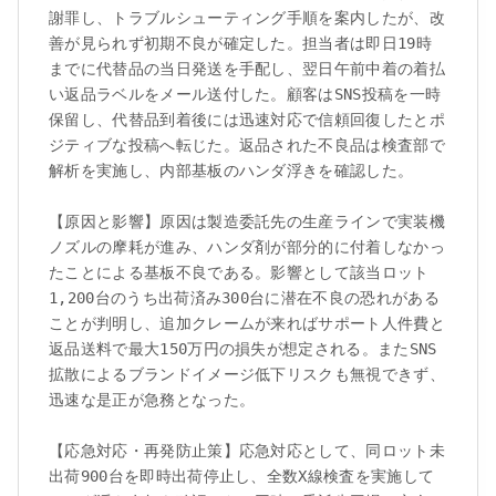
謝罪し、トラブルシューティング手順を案内したが、改
善が見られず初期不良が確定した。担当者は即日19時
までに代替品の当日発送を手配し、翌日午前中着の着払
い返品ラベルをメール送付した。顧客はSNS投稿を一時
保留し、代替品到着後には迅速対応で信頼回復したとポ
ジティブな投稿へ転じた。返品された不良品は検査部で
解析を実施し、内部基板のハンダ浮きを確認した。

【原因と影響】原因は製造委託先の生産ラインで実装機
ノズルの摩耗が進み、ハンダ剤が部分的に付着しなかっ
たことによる基板不良である。影響として該当ロット
1,200台のうち出荷済み300台に潜在不良の恐れがある
ことが判明し、追加クレームが来ればサポート人件費と
返品送料で最大150万円の損失が想定される。またSNS
拡散によるブランドイメージ低下リスクも無視できず、
迅速な是正が急務となった。

【応急対応・再発防止策】応急対応として、同ロット未
出荷900台を即時出荷停止し、全数X線検査を実施して